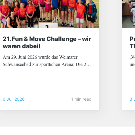
21. Fun & Move Challenge – wir
P
waren dabei!
T
Am 29. Juni 2026 wurde das Weimarer
„V
Schwanseebad zur sportlichen Arena: Die 21.
un
Fun & Move Challenge lockte zahlreiche
un
Schulen aus der Region an – mittendrin: über
ge
80 topmotivierte Schülerinnen und Schüler
pa
unseres Lyonel-Feininger-Gymnasiums! Mit
au
6 Juli 2026
1 min read
3 
dieser beeindruckenden Teilnehmerzahl waren
wir nicht nur