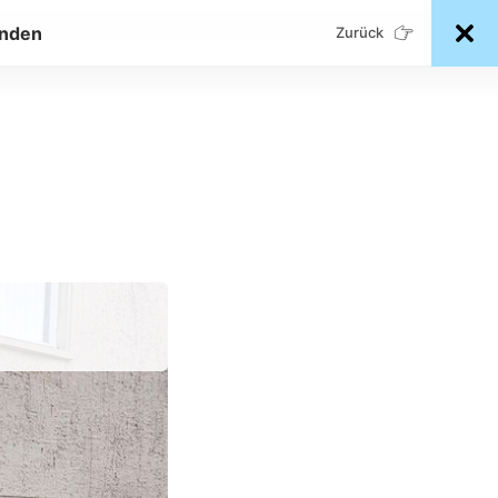
enden
Zurück