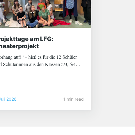
rojekttage am LFG:
heaterprojekt
orhang auf!“ – hieß es für die 12 Schüler
d Schülerinnen aus den Klassen 5/3, 5/4
d 6/4. Zwei Tage lang wurde geprobt, Texte
lernt, am Schauspiel gefeilt und die
ssenden Kostüme und Bühnendekorationen
sgewählt bzw. hergestellt. Schließlich
Juli 2026
1 min read