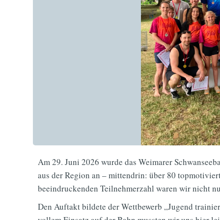
Am 29. Juni 2026 wurde das Weimarer Schwanseebad
aus der Region an – mittendrin: über 80 topmotivie
beeindruckenden Teilnehmerzahl waren wir nicht nur
Den Auftakt bildete der Wettbewerb „Jugend trainie
vollem Einsatz auf der Bahn mussten wir uns hier le