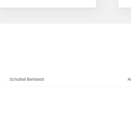
Sc
Schulteil Berlstedt
A
Hauptstraße 30
99439 Am Ettersberg
Tel: 036452/74660
E-Mail: gym-
berlstedt@schulen.weimarerland.de