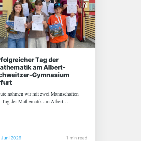
rfolgreicher Tag der
athematik am Albert-
chweitzer-Gymnasium
rfurt
ute nahmen wir mit zwei Mannschaften
 Tag der Mathematik am Albert-
hweitzer-Gymnasium in Erfurt teil. Trotz
r hohen Temperaturen erlebten wir einen
eudvollen und zugleich sehr erfolgreichen
pftag. Mit insgesamt zwei Teams,
 Juni 2026
1 min read
stehend aus jeweils drei Schülerinnen und