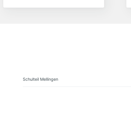
Schulteil Mellingen
Umpferstedter Str. 18a
99441 Mellingen
Tel: 036453/81313
E-Mail: gym-
mellingen@schulen.weimarerland.de