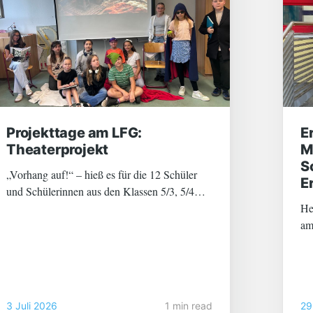
Projekttage am LFG:
E
Theaterprojekt
M
S
„Vorhang auf!“ – hieß es für die 12 Schüler
E
und Schülerinnen aus den Klassen 5/3, 5/4
und 6/4. Zwei Tage lang wurde geprobt, Texte
He
gelernt, am Schauspiel gefeilt und die
am
passenden Kostüme und Bühnendekorationen
Sc
ausgewählt bzw. hergestellt. Schließlich
de
fr
Wettkam
3 Juli 2026
1 min read
29
be