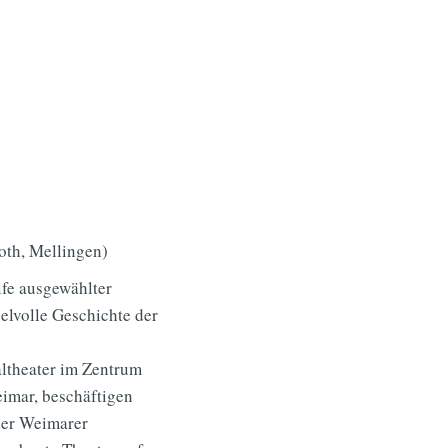
oth, Mellingen)
lfe ausgewählter
selvolle Geschichte der
ltheater im Zentrum
eimar, beschäftigen
der Weimarer