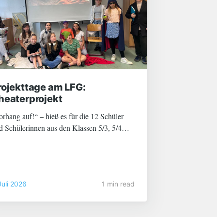
rojekttage am LFG:
heaterprojekt
orhang auf!“ – hieß es für die 12 Schüler
d Schülerinnen aus den Klassen 5/3, 5/4
d 6/4. Zwei Tage lang wurde geprobt, Texte
lernt, am Schauspiel gefeilt und die
ssenden Kostüme und Bühnendekorationen
sgewählt bzw. hergestellt. Schließlich
Juli 2026
1 min read