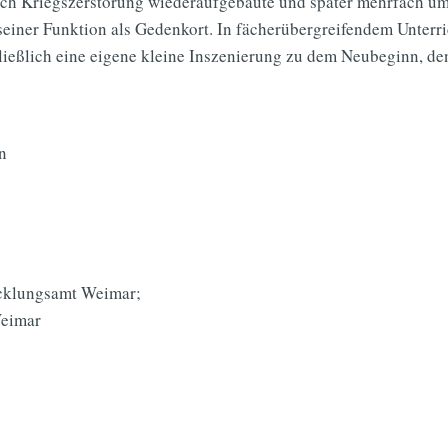
nach Kriegszerstörung wiederaufgebaute und später mehrfach u
seiner Funktion als Gedenkort. In fächerübergreifendem Unterri
ießlich eine eigene kleine Inszenierung zu dem Neubeginn, de
n
icklungsamt Weimar;
Weimar