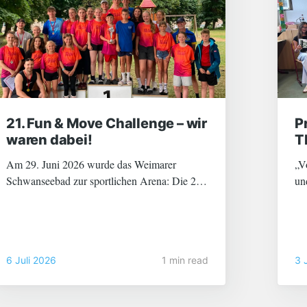
21. Fun & Move Challenge – wir
P
waren dabei!
T
Am 29. Juni 2026 wurde das Weimarer
„V
Schwanseebad zur sportlichen Arena: Die 21.
un
Fun & Move Challenge lockte zahlreiche
un
Schulen aus der Region an – mittendrin: über
ge
80 topmotivierte Schülerinnen und Schüler
pa
unseres Lyonel-Feininger-Gymnasiums! Mit
au
6 Juli 2026
1 min read
3 
dieser beeindruckenden Teilnehmerzahl waren
wir nicht nur