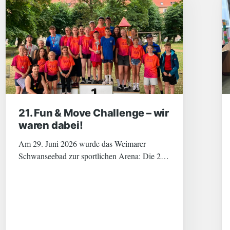
21. Fun & Move Challenge – wir
waren dabei!
Am 29. Juni 2026 wurde das Weimarer
Schwanseebad zur sportlichen Arena: Die 21.
Fun & Move Challenge lockte zahlreiche
Schulen aus der Region an – mittendrin: über
80 topmotivierte Schülerinnen und Schüler
unseres Lyonel-Feininger-Gymnasiums! Mit
dieser beeindruckenden Teilnehmerzahl waren
wir nicht nur