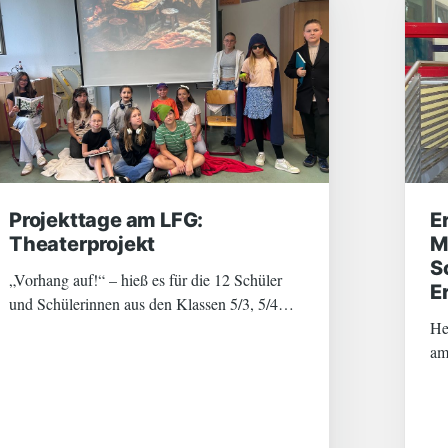
Projekttage am LFG:
E
Theaterprojekt
M
S
„Vorhang auf!“ – hieß es für die 12 Schüler
E
und Schülerinnen aus den Klassen 5/3, 5/4
und 6/4. Zwei Tage lang wurde geprobt, Texte
He
gelernt, am Schauspiel gefeilt und die
am
passenden Kostüme und Bühnendekorationen
Sc
ausgewählt bzw. hergestellt. Schließlich
de
fr
Wettkam