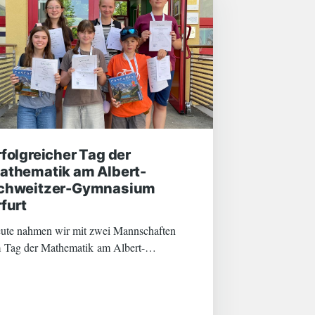
rfolgreicher Tag der
athematik am Albert-
chweitzer-Gymnasium
rfurt
ute nahmen wir mit zwei Mannschaften
 Tag der Mathematik am Albert-
hweitzer-Gymnasium in Erfurt teil. Trotz
r hohen Temperaturen erlebten wir einen
eudvollen und zugleich sehr erfolgreichen
pftag. Mit insgesamt zwei Teams,