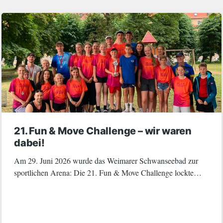
21. Fun & Move Challenge – wir waren
dabei!
Am 29. Juni 2026 wurde das Weimarer Schwanseebad zur
sportlichen Arena: Die 21. Fun & Move Challenge lockte
zahlreiche Schulen aus der Region an – mittendrin: über 80
topmotivierte Schülerinnen und Schüler unseres Lyonel-
Feininger-Gymnasiums! Mit dieser beeindruckenden
Teilnehmerzahl waren wir nicht nur