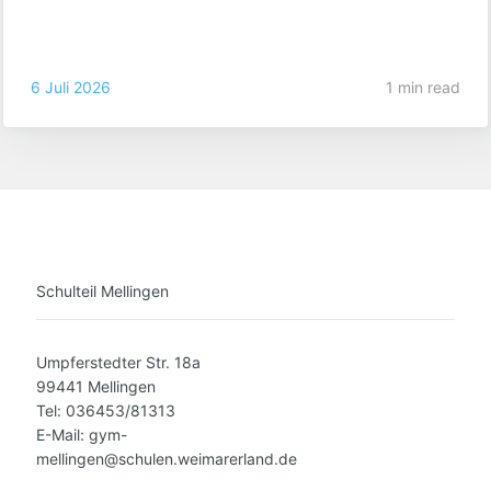
topmotivierte Schülerinnen und Schüler unseres Lyonel-
Feininger-Gymnasiums! Mit dieser beeindruckenden
Teilnehmerzahl waren wir nicht nur
6 Juli 2026
1 min read
Schulteil Mellingen
Umpferstedter Str. 18a
99441 Mellingen
Tel: 036453/81313
E-Mail: gym-
mellingen@schulen.weimarerland.de