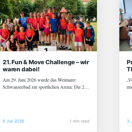
21. Fun & Move Challenge – wir
P
waren dabei!
T
Am 29. Juni 2026 wurde das Weimarer
„V
Schwanseebad zur sportlichen Arena: Die 21.
un
Fun & Move Challenge lockte zahlreiche
un
Schulen aus der Region an – mittendrin: über
ge
80 topmotivierte Schülerinnen und Schüler
pa
unseres Lyonel-Feininger-Gymnasiums! Mit
au
6 Juli 2026
1 min read
3 
dieser beeindruckenden Teilnehmerzahl waren
wir nicht nur