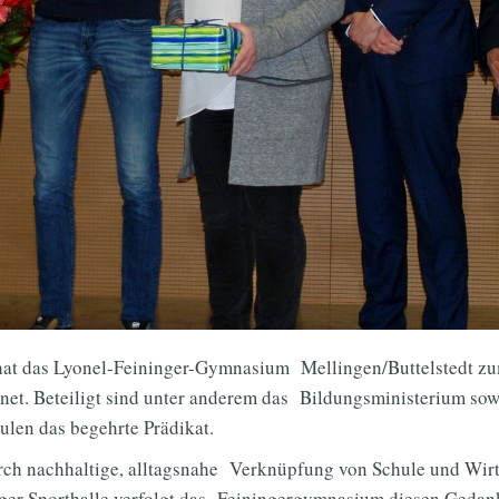
hat das Lyonel-Feininger-Gymnasium Mellingen/Buttelstedt z
t. Beteiligt sind unter anderem das Bildungsministerium sowi
ulen das begehrte Prädikat.
urch nachhaltige, alltagsnahe Verknüpfung von Schule und Wirt
nger Sporthalle verfolgt das Feiningergymnasium diesen Gedan