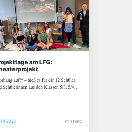
rojekttage am LFG:
heaterprojekt
orhang auf!“ – hieß es für die 12 Schüler
d Schülerinnen aus den Klassen 5/3, 5/4
d 6/4. Zwei Tage lang wurde geprobt, Texte
lernt, am Schauspiel gefeilt und die
ssenden Kostüme und Bühnendekorationen
sgewählt bzw. hergestellt. Schließlich
Juli 2026
1 min read